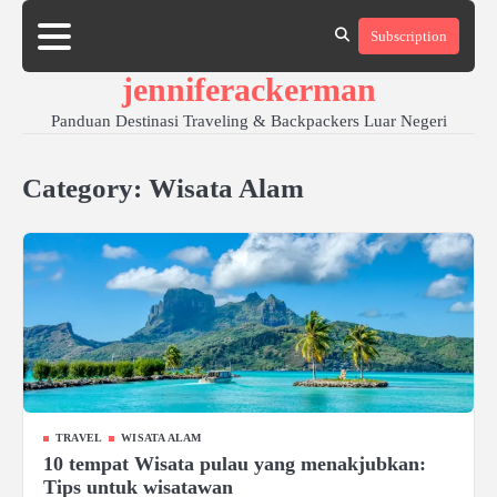
Skip
Subscription
to
content
jenniferackerman
Panduan Destinasi Traveling & Backpackers Luar Negeri
Category:
Wisata Alam
TRAVEL
WISATA ALAM
10 tempat Wisata pulau yang menakjubkan:
Tips untuk wisatawan