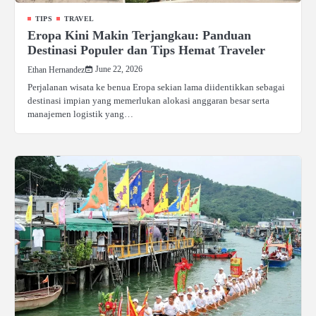
TIPS
TRAVEL
Eropa Kini Makin Terjangkau: Panduan
Destinasi Populer dan Tips Hemat Traveler
June 22, 2026
Ethan Hernandez
Perjalanan wisata ke benua Eropa sekian lama diidentikkan sebagai
destinasi impian yang memerlukan alokasi anggaran besar serta
manajemen logistik yang…