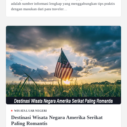
adalah sumber informasi lengkap yang menggabungkan tips praktis
dengan masukan dari para traveler…
WISATA LUAR NEGERI
Destinasi Wisata Negara Amerika Serikat
Paling Romantis