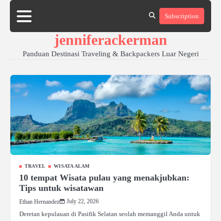
Skip
Subscription
to
content
jenniferackerman
Panduan Destinasi Traveling & Backpackers Luar Negeri
TRAVEL
WISATA ALAM
10 tempat Wisata pulau yang menakjubkan:
Tips untuk wisatawan
July 22, 2026
Ethan Hernandez
Deretan kepulauan di Pasifik Selatan seolah memanggil Anda untuk