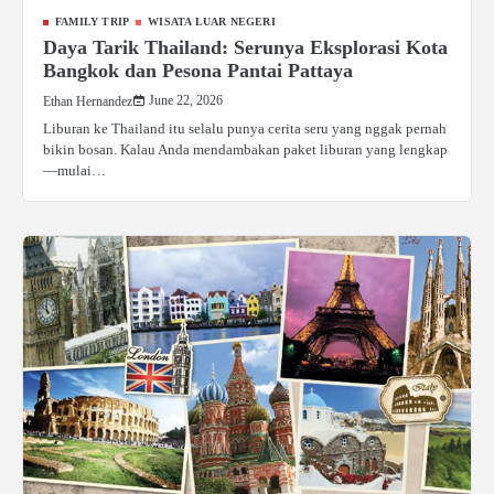
FAMILY TRIP
WISATA LUAR NEGERI
Daya Tarik Thailand: Serunya Eksplorasi Kota
Bangkok dan Pesona Pantai Pattaya
June 22, 2026
Ethan Hernandez
Liburan ke Thailand itu selalu punya cerita seru yang nggak pernah
bikin bosan. Kalau Anda mendambakan paket liburan yang lengkap
—mulai…