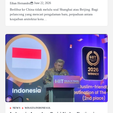
June 22, 2026
Ethan Hernandez
Berlibur ke China tidak melulu soal Shanghai atau Beijing. Bagi
pelancong yang mencari pengalaman baru, perpaduan antara
keajaiban arsitektur kota…
NEWS
WISATA INDONESIA