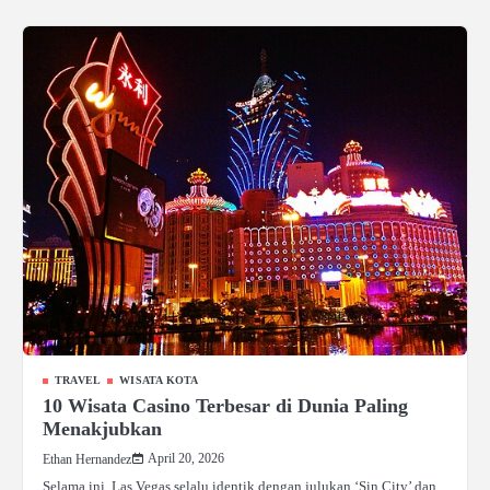
TRAVEL
WISATA KOTA
10 Wisata Casino Terbesar di Dunia Paling
Menakjubkan
April 20, 2026
Ethan Hernandez
Selama ini, Las Vegas selalu identik dengan julukan ‘Sin City’ dan