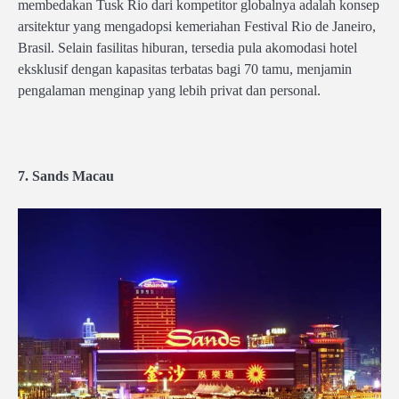
membedakan Tusk Rio dari kompetitor globalnya adalah konsep
arsitektur yang mengadopsi kemeriahan Festival Rio de Janeiro,
Brasil. Selain fasilitas hiburan, tersedia pula akomodasi hotel
eksklusif dengan kapasitas terbatas bagi 70 tamu, menjamin
pengalaman menginap yang lebih privat dan personal.
7. Sands Macau