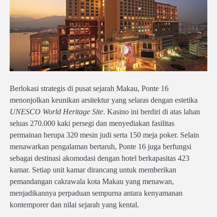
Berlokasi strategis di pusat sejarah Makau, Ponte 16
menonjolkan keunikan arsitektur yang selaras dengan estetika
UNESCO World Heritage Site
. Kasino ini berdiri di atas lahan
seluas 270.000 kaki persegi dan menyediakan fasilitas
permainan berupa 320 mesin judi serta 150 meja poker. Selain
menawarkan pengalaman bertaruh, Ponte 16 juga berfungsi
sebagai destinasi akomodasi dengan hotel berkapasitas 423
kamar. Setiap unit kamar dirancang untuk memberikan
pemandangan cakrawala kota Makau yang menawan,
menjadikannya perpaduan sempurna antara kenyamanan
kontemporer dan nilai sejarah yang kental.