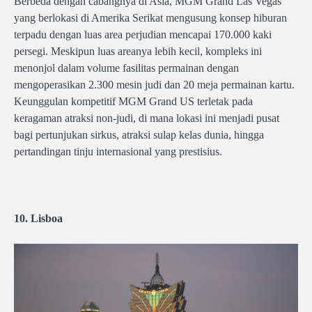
Berbeda dengan cabangnya di Asia, MGM Grand Las Vegas
yang berlokasi di Amerika Serikat mengusung konsep hiburan
terpadu dengan luas area perjudian mencapai 170.000 kaki
persegi. Meskipun luas areanya lebih kecil, kompleks ini
menonjol dalam volume fasilitas permainan dengan
mengoperasikan 2.300 mesin judi dan 20 meja permainan kartu.
Keunggulan kompetitif MGM Grand US terletak pada
keragaman atraksi non-judi, di mana lokasi ini menjadi pusat
bagi pertunjukan sirkus, atraksi sulap kelas dunia, hingga
pertandingan tinju internasional yang prestisius.
10. Lisboa