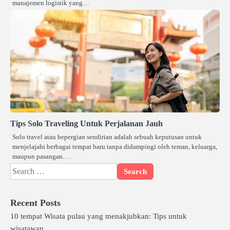
manajemen logistik yang…
Tips Solo Traveling Untuk Perjalanan Jauh
Solo travel atau bepergian sendirian adalah sebuah keputusan untuk
menjelajahi berbagai tempat baru tanpa didampingi oleh teman, keluarga,
maupun pasangan.…
Search
for:
Recent Posts
10 tempat Wisata pulau yang menakjubkan: Tips untuk
wisatawan