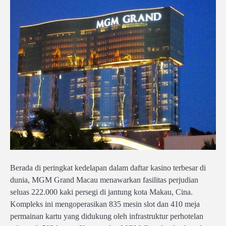
Berada di peringkat kedelapan dalam daftar kasino terbesar di
dunia, MGM Grand Macau menawarkan fasilitas perjudian
seluas 222.000 kaki persegi di jantung kota Makau, Cina.
Kompleks ini mengoperasikan 835 mesin slot dan 410 meja
permainan kartu yang didukung oleh infrastruktur perhotelan