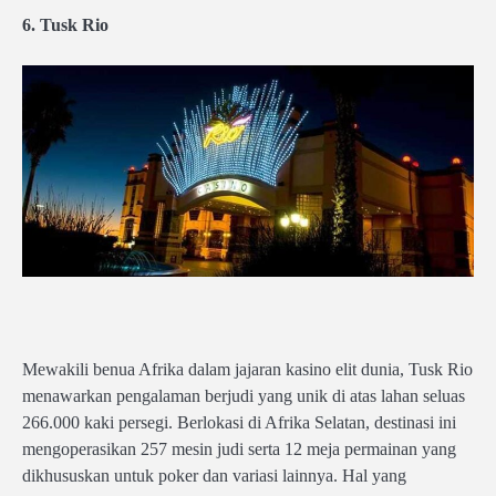
6. Tusk Rio
Mewakili benua Afrika dalam jajaran kasino elit dunia, Tusk Rio
menawarkan pengalaman berjudi yang unik di atas lahan seluas
266.000 kaki persegi. Berlokasi di Afrika Selatan, destinasi ini
mengoperasikan 257 mesin judi serta 12 meja permainan yang
dikhususkan untuk poker dan variasi lainnya. Hal yang