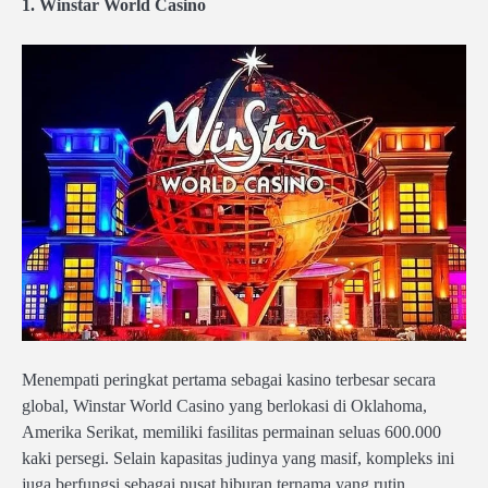
1. Winstar World Casino
Menempati peringkat pertama sebagai kasino terbesar secara
global, Winstar World Casino yang berlokasi di Oklahoma,
Amerika Serikat, memiliki fasilitas permainan seluas 600.000
kaki persegi. Selain kapasitas judinya yang masif, kompleks ini
juga berfungsi sebagai pusat hiburan ternama yang rutin