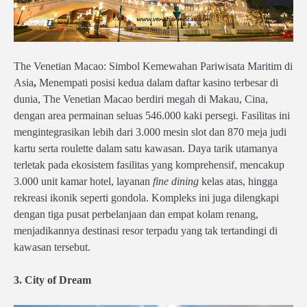
The Venetian Macao: Simbol Kemewahan Pariwisata Maritim di
Asia
,
Menempati posisi kedua dalam daftar kasino terbesar di
dunia, The Venetian Macao berdiri megah di Makau, Cina,
dengan area permainan seluas 546.000 kaki persegi. Fasilitas ini
mengintegrasikan lebih dari 3.000 mesin slot dan 870 meja judi
kartu serta roulette dalam satu kawasan. Daya tarik utamanya
terletak pada ekosistem fasilitas yang komprehensif, mencakup
3.000 unit kamar hotel, layanan
fine dining
kelas atas, hingga
rekreasi ikonik seperti gondola. Kompleks ini juga dilengkapi
dengan tiga pusat perbelanjaan dan empat kolam renang,
menjadikannya destinasi resor terpadu yang tak tertandingi di
kawasan tersebut.
3. City of Dream