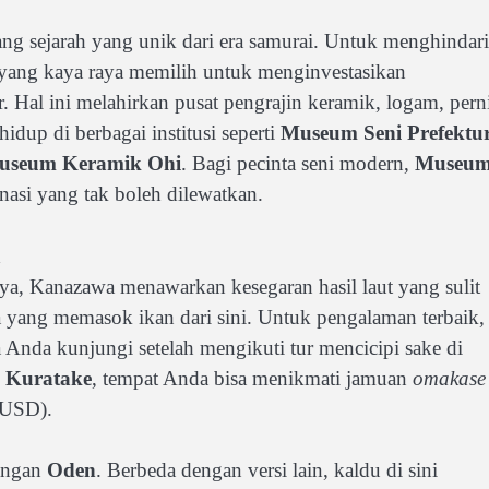
kang sejarah yang unik dari era samurai. Untuk menghindari
ang kaya raya memilih untuk menginvestasikan
. Hal ini melahirkan pusat pengrajin keramik, logam, perni
hidup di berbagai institusi seperti
Museum Seni Prefektu
useum Keramik Ohi
. Bagi pecinta seni modern,
Museu
nasi yang tak boleh dilewatkan.
a
a, Kanazawa menawarkan kesegaran hasil laut yang sulit
ia yang memasok ikan dari sini. Untuk pengalaman terbaik,
a Anda kunjungi setelah mengikuti tur mencicipi sake di
h
Kuratake
, tempat Anda bisa menikmati jamuan
omakase
0 USD).
dangan
Oden
. Berbeda dengan versi lain, kaldu di sini