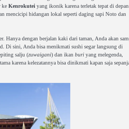
r ke
Kenrokutei
yang ikonik karena terletak tepat di depan
an mencicipi hidangan lokal seperti daging sapi Noto dan
er. Hanya dengan berjalan kaki dari taman, Anda akan sam
ad. Di sini, Anda bisa menikmati sushi segar langsung di
iting salju (
zuwaigani
) dan ikan
buri
yang melegenda,
tama karena kelezatannya bisa dinikmati kapan saja sepan