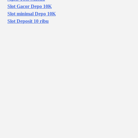
Slot Gacor Depo 10K
Slot minimal Depo 10K
Slot Deposit 10 ribu