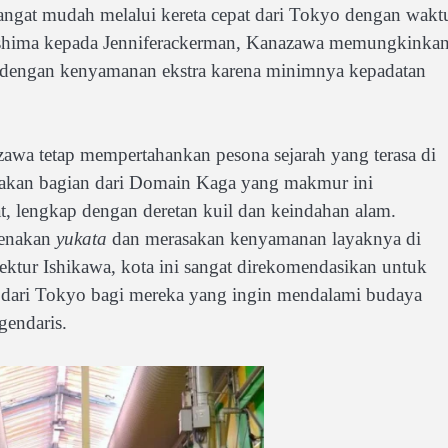
 sangat mudah melalui kereta cepat dari Tokyo dengan wakt
ushima kepada Jenniferackerman, Kanazawa memungkinka
 dengan kenyamanan ekstra karena minimnya kepadatan
awa tetap mempertahankan pesona sejarah yang terasa di
pakan bagian dari Domain Kaga yang makmur ini
 lengkap dengan deretan kuil dan keindahan alam.
genakan
yukata
dan merasakan kenyamanan layaknya di
ektur Ishikawa, kota ini sangat direkomendasikan untuk
 dari Tokyo bagi mereka yang ingin mendalami budaya
gendaris.