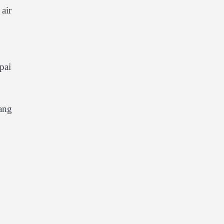
 air
pai
jang