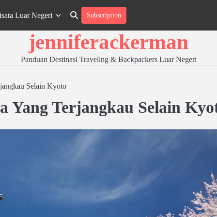
sata Luar Negeri
Subscription
jenniferackerman
Panduan Destinasi Traveling & Backpackers Luar Negeri
jangkau Selain Kyoto
a Yang Terjangkau Selain Kyo