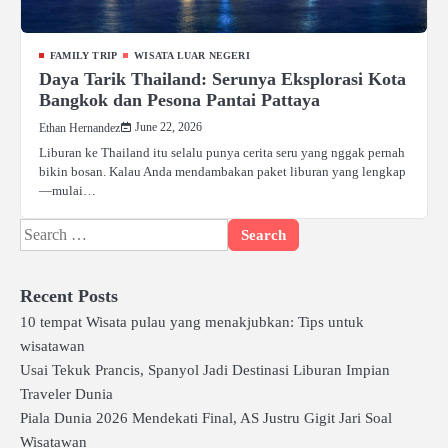
FAMILY TRIP
WISATA LUAR NEGERI
Daya Tarik Thailand: Serunya Eksplorasi Kota
Bangkok dan Pesona Pantai Pattaya
June 22, 2026
Ethan Hernandez
Liburan ke Thailand itu selalu punya cerita seru yang nggak pernah
bikin bosan. Kalau Anda mendambakan paket liburan yang lengkap
—mulai…
Search
for:
Recent Posts
10 tempat Wisata pulau yang menakjubkan: Tips untuk
wisatawan
Usai Tekuk Prancis, Spanyol Jadi Destinasi Liburan Impian
Traveler Dunia
Piala Dunia 2026 Mendekati Final, AS Justru Gigit Jari Soal
Wisatawan