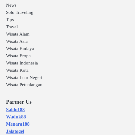
News
Solo Traveling
Tips
Travel
Wisata Alam
Wisata Asia
Wisata Budaya
Wisata Eropa
Wisata Indonesia
Wisata Kota
Wisata Luar Negeri
Wisata Petualangan
Partner Us
Saldo188
Waduk88
Menara188
Jalatogel