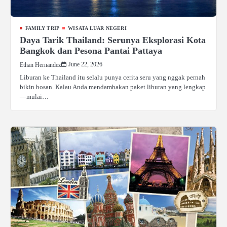
FAMILY TRIP
WISATA LUAR NEGERI
Daya Tarik Thailand: Serunya Eksplorasi Kota
Bangkok dan Pesona Pantai Pattaya
June 22, 2026
Ethan Hernandez
Liburan ke Thailand itu selalu punya cerita seru yang nggak pernah
bikin bosan. Kalau Anda mendambakan paket liburan yang lengkap
—mulai…