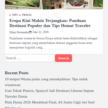
TIPS
TRAVEL
Eropa Kini Makin Terjangkau: Panduan
Destinasi Populer dan Tips Hemat Traveler
June 22, 2026
Ethan Hernandez
Perjalanan wisata ke benua Eropa sekian lama diidentikkan sebagai
destinasi impian yang memerlukan alokasi anggaran besar serta
manajemen logistik yang…
Search
for:
Recent Posts
10 tempat Wisata pulau yang menakjubkan: Tips untuk
wisatawan
Usai Tekuk Prancis, Spanyol Jadi Destinasi Liburan Impian
Traveler Dunia
Piala Dunia 2026 Mendekati Final, AS Justru Gigit Jari Soal